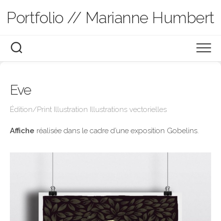
Skip
Portfolio // Marianne Humbert
to
content
Graphisme
Eve
Illustration
Édition/Print
Édition/Print
Illustration
Illustrations vectorielles
Branding
Motion Design
Illustrations vectorielles
Affiche
réalisée dans le cadre d’une exposition Gobelins.
UX/UI
Carnets de croquis
À propos
Slide Design
Présentation
Graphisme pédagogique