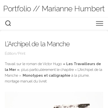
Skip
Portfolio // Marianne Humbert
to
content
Graphisme
L’Archipel de la Manche
Illustration
Édition/Print
Édition/Print
Branding
Motion Design
Illustrations vectorielles
Travail sur le roman de Victor Hugo
« Les Travailleurs de
la Mer »
, plus particulièrement le chapitre « L’Archipel de la
UX/UI
Carnets de croquis
À propos
Manche ».
Monotypes et calligraphie
à la plume,
Slide Design
montage manuel du livret.
Présentation
Graphisme pédagogique